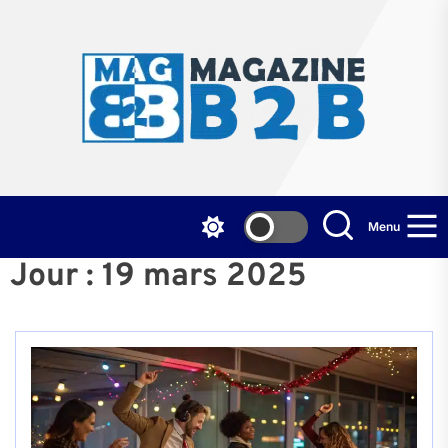
Skip
to
the
Mag
content
B2
Menu
Jour :
19 mars 2025