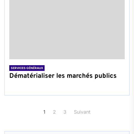
SERVICES GÉNÉRAUX
Dématérialiser les marchés publics
Pagination
1
2
3
Suivant
des
publications