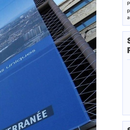
P
p
a