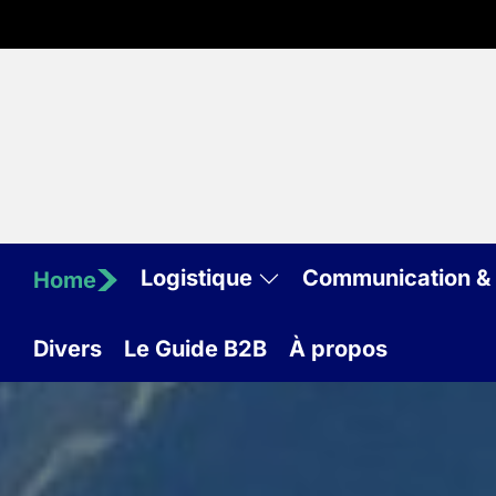
Skip
to
the
content
Logistique
Communication & 
Home
Divers
Le Guide B2B
À propos