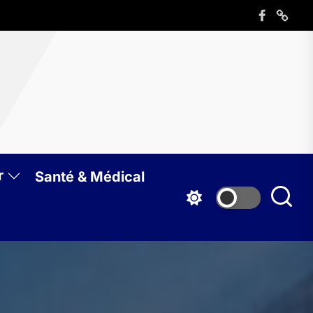
Élément
Élémen
de
de
menu
menu
azine
B
r
Santé & Médical