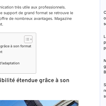
ication très utile aux professionnels.
C
ce support de grand format se retrouve le
o
t offre de nombreux avantages. Magazine
s
t.
L
p
e grâce à son format
p
nt
N
d’adaptation
g
sibilité étendue grâce à son
S
r
s