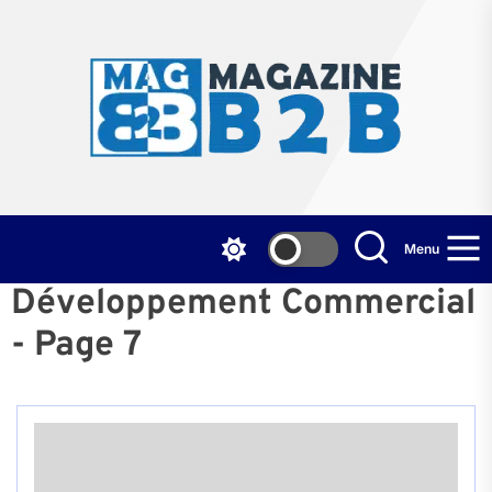
Skip
to
the
Mag
content
B2
Menu
Développement Commercial
- Page 7