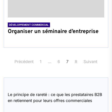
DÉVELOPPEMENT COMMERCIAL
Organiser un séminaire d’entreprise
Pagination
Précédent
1
…
6
7
8
Suivant
des
publications
Le principe de rareté : ce que les prestataires B2B
en retiennent pour leurs offres commerciales