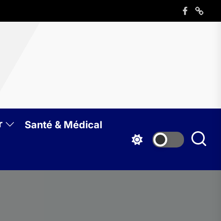
Élément
Élémen
de
de
menu
menu
azine
B
r
Santé & Médical