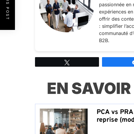
PREVIOUS POST
passionnée en 
expériences en 
offrir des cont
: simplifier l’a
communauté d’é
B2B.
Tweetez
EN SAVOIR
PCA vs PRA 
reprise (mo