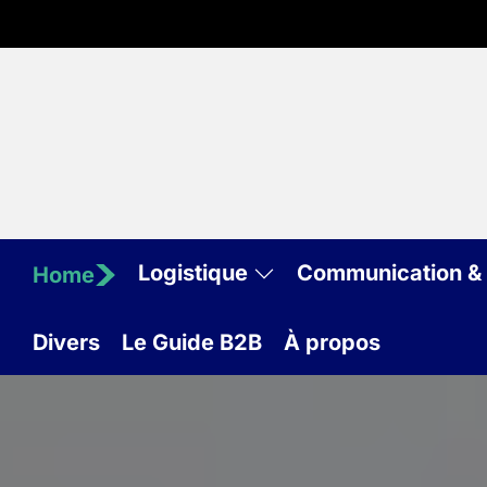
Skip
to
the
content
Logistique
Communication & 
Home
Divers
Le Guide B2B
À propos