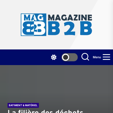
Skip
to
the
Mag
content
B2
Menu
BATIMENT & MATÉRIEL