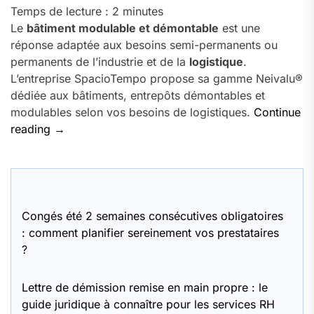
Temps de lecture :
2
minutes
Le
bâtiment modulable et démontable
est une
réponse adaptée aux besoins semi-permanents ou
permanents de l’industrie et de la
logistique
.
L’entreprise SpacioTempo propose sa gamme Neivalu®
dédiée aux bâtiments, entrepôts démontables et
modulables selon vos besoins de logistiques.
Continue
« Bâtiment
reading
→
démontable
pour
stockage,
site
de
Congés été 2 semaines consécutives obligatoires
production,
: comment planifier sereinement vos prestataires
vente
?
événementiel,
… »
Lettre de démission remise en main propre : le
guide juridique à connaître pour les services RH