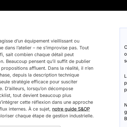
’agisse d’un équipement vieillissant ou
C
dans l’atelier – ne s’improvise pas. Tout
o
fi, sait combien chaque détail peut
s
on. Beaucoup pensent qu’il suffit de publier
ropositions affluent. Dans la réalité, il n’en
hase, depuis la description technique
L
seule stratégie efficace pour susciter
p
nte. D’ailleurs, lorsqu’on décompose
p
klist, tout devient beaucoup plus
u’intégrer cette réflexion dans une approche
N
ux internes. À ce sujet,
notre guide S&OP
g
aloriser chaque étape de gestion industrielle.