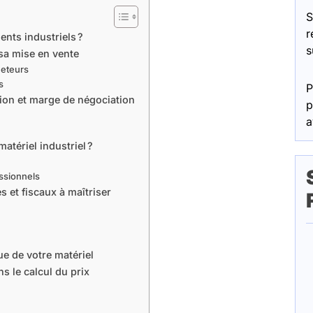
S
r
nts industriels ?
s
sa mise en vente
heteurs
s
P
ation et marge de négociation
p
a
atériel industriel ?
essionnels
s et fiscaux à maîtriser
e de votre matériel
s le calcul du prix