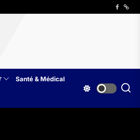
Élément
Élémen
de
de
menu
menu
azine
B
r
Santé & Médical