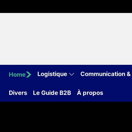
Skip
to
the
content
Logistique
Communication & 
Home
Divers
Le Guide B2B
À propos